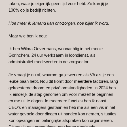
taken, waar je eigenlijk geen tijd voor hebt. Zo kan jij je
100% op je bedrijf richten.
Hoe meer ik iemand kan ont-zorgen, hoe blijer ik word
.
Maar wie ben ik nou:
Ik ben Wilma Oevermans, woonachtig in het mooie
Gorinchem. 24 uur werkzaam in loondienst, als
administratief medewerker in de zorgsector.
Je vraagt je nu af, waarom ga je werken als VA als je een
leuke baan hebt. Nou dit komt door meerdere factoren, lang
gekoesterde droom en privé omstandigheden. in 2024 heb
ik eindelijk de stap genomen om voor mezelf te beginnen
en me uit te dagen. In meerdere functies heb ik naast
CEO’s en managers gestaan en heb me als een vis in het
water gevoeld door dingen uit handen kon nemen, situaties
kon opvangen en belangrijke afspraken kon organiseren.
Dit zou ik ook graag doen voor jonge groeiende